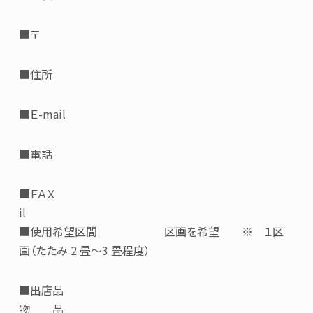
■〒
■住所
■Ｅ-mail
■電話
■ＦＡＸ
il
■使用希望区間 区画を希望 ※ １区
画（たたみ 2 畳～3 畳程度）
■出店品
物 品