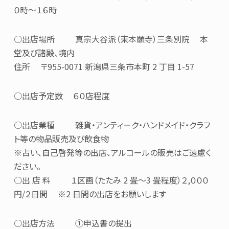
０時～１６時
○出店場所 真宗大谷派（東本願寺）三条別院 本
堂及び諸殿、境内
住所 〒955-0071 新潟県三条市本町 2 丁目 1-57
○出店予定数 ６０店程度
○出店業種 雑貨・アンティーク・ハンドメイド・クラフ
ト等の物品販売及び飲食物
※占い、自己啓発等の出店、アルコールの販売はご遠慮く
ださい。
○出 店 料 １区画（たたみ 2 畳～3 畳程度）２,０００
円/２日間 ※2 日間の出店をお願いします
○出店方法 ①申込書の提出